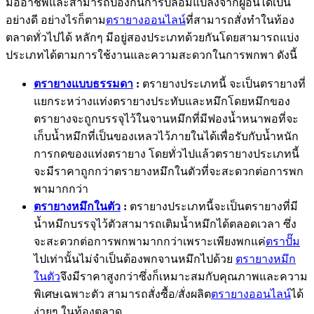
มืออาชีพและสามารถป้องกันการปลอมแปลงจากผู้อื่นได้เป็น
อย่างดี อย่างไรก็ตาม
ตรายางออนไลน์
ที่สามารถสั่งทำในท้อง
ตลาดทั่วไปได้ หลักๆ มีอยู่สองประเภทด้วยกันโดยสามารถแบ่ง
ประเภทได้ตามการใช้งานและความสะดวกในการพกพา ดังนี้
ตรายางแบบธรรมดา
:
ตรายางประเภทนี้ จะเป็นตรายางที่
แยกระหว่างแท่งตรายางประทับและหมึกโดยหมึกของ
ตรายางจะถูกบรรจุไว้ในจานหมึกที่มีฟองน้ำหนาพอที่จะ
เก็บน้ำหมึกที่เป็นของเหลวไว้ภายในได้เพื่อรับกับน้ำหนัก
การกดของแท่งตรายาง โดยทั่วไปแล้วตรายางประเภทนี้
จะมีราคาถูกกว่าตรายางหมึกในตัวที่จะสะดวกต่อการพก
พามากกว่า
ตรายางหมึกในตัว
:
ตรายางประเภทนี้จะเป็นตรายางที่มี
น้ำหมึกบรรจุไว้ตัวสามารถเติมน้ำหมึกได้ตลอดเวลา ซึ่ง
จะสะดวกต่อการพกพามากกว่าเพราะเพียงพกแค่
ตราปั๊ม
ไปเท่านั้นไม่จำเป็นต้องพกจานหมึกไปด้วย
ตรายางหมึก
ในตัว
จึงมีราคาสูงกว่าซึ่งก็เหมาะสมกับคุณภาพและความ
พิเศษเฉพาะตัว สามารถสั่งซื้อ/สั่งผลิต
ตรายางออนไลน์
ได้
ง่ายๆ ในท้องตลาด