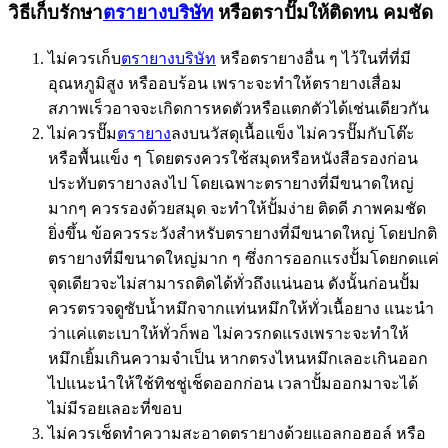
วิธีเก็บรักษา
ตรายางบริษัท
หรือตราปั๊มให้ติดทน คมชัด
ไม่ควรเก็บ
ตรายางบริษัท
หรือตรายางอื่น ๆ ไว้ในที่ที่มี
อุณหภูมิสูง หรืออบร้อน เพราะจะทำให้ตรายางเสื่อม
สภาพเร็วอาจจะเกิดการหดตัวหรือแตกตัวได้เช่นเดียวกัน
ไม่ควรปั๊ม
ตรายาง
ลงบนวัสดุเนื้อแข็ง ไม่ควรปั๊มกับโต๊ะ
หรือพื้นแข็ง ๆ โดยตรงควรใช้สมุดหรือหนังสือรองก่อน
ประทับตรายางลงไป โดยเฉพาะตรายางที่มีขนาดใหญ่
มากๆ ควรรองด้วยสมุด จะทำให้ปั้มง่าย ติดดี ภาพคมชัด
ยิ่งขึ้น ข้อควรระวังสำหรับตรายางที่มีขนาดใหญ่ โดยปกติ
ตรายางที่มีขนาดใหญ่มาก ๆ ซึ่งการออกแรงปั้มโดยกดแค่
จุดเดียวจะไม่สามารถติดได้ทั่วถึงแน่นอน ดังนั้นก่อนปั้ม
ควรตรวจดูซับน้ำหมึกจากแท่นหมึกให้ทั่วเนื้อยาง แนะนำ
ว่าแค่แตะเบาให้ทั่วก็พอ ไม่ควรกดแรงเพราะจะทำให้
หมึกเยิ้มเกินความจำเป็น หากตรงไหนหมึกเลอะเกินออก
ไปแนะนำให้ใช้ทิชชู่เช็ดออกก่อน เวลาปั้มออกมาจะได้
ไม่มีรอยเลอะที่ขอบ
ไม่ควรเช็ดทำความสะอาดตรายางด้วยแอลกอฮอล์ หรือ