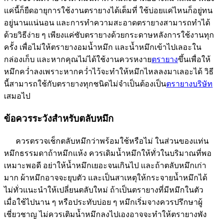
แค่นี้ก็ยืดอายุการใช้งานตรายางได้เต็มที่ ใช้บ่อยแค่ไหนก็อยู่ทน
อยู่นานแน่นอน และการทำความสะอาดตรายางสามารถทำได้
ด้วยวิธีง่าย ๆ เพียงแค่ซับตรายางด้วยกระดาษหลังการใช้งานทุก
ครั้ง เพื่อไม่ให้ตรายางอมน้ำหมึก และน้ำหมึกเข้าไปเลอะใน
กล่องเก็บ และหากคุณไม่ได้ใช้งานควรหงาย
ตรายาง
ขึ้นเพื่อให้
หมึกคว่ำลงเพราะหากคว่ำไว้จะทำให้หมึกไหลลงมาเลอะได้ วิธี
นี้สามารถใช้กับตรายางทุกชนิดไม่จำเป็นต้องเป็น
ตรายางบริษัท
เสมอไป
ข้อควรระวังสำหรับตลับหมึก
ควรตรวจเช็กตลับหมึกว่าพร้อมใช้หรือไม่ ในส่วนของแท่น
หมึกธรรมดาถ้าหมึกแห้ง ควรเดิมน้ำหมึกให้ทั่วในบริมาณที่พอ
เหมาะพอดี อย่าให้น้ำหมึกเยอะจนเกินไป และถ้าตลับหมึกเก่า
มาก ผ้าหมึกอาจจะยุบตัว และเป็นสาเหตุให้กระจายน้ำหมึกได้
ไม่ทั่วแนะนำให้เปลี่ยนตลับใหม่ ถ้าเป็นตรายางที่มีหมึกในตัว
เมื่อใช้ไปนาน ๆ หรือประทับบ่อย ๆ หมึกเริ่มจางควรปรึกษาผู้
เชี่ยวชาญ ไม่ควรเติมน้ำหมึกลงไปเองอาจจะทำให้ตรายางพัง