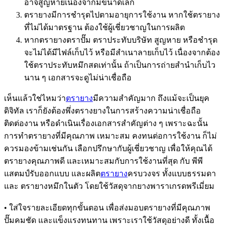
อาจสูญหายเนื่องจากมีขนาดเล็ก
ตรายางมีการชำรุดไปตามอายุการใช้งาน หากใช้ตรายาง
ที่ไม่ได้มาตรฐาน ต้องใช้ผู้เชี่ยวชาญในการผลิต
หากตรายางตราปั๊ม ตราประทับบริษัท สูญหาย หรือชำรุด
จะไม่ได้มีไฟล์เก็บไว้ หรือมีสำเนาลายเก็บไว้ เนื่องจากต้อง
ใช้ตราประทับหมึกสดเท่านั้น ถ้าเป็นการถ่ายสำนำเก็บไว
นาน ๆ เอกสารจะดูไม่น่าเชื่อถือ
เห็นแล้วใช่ไหมว่า
ตรายาง
มีความสำคัญมาก ถึงแม้จะเป็นยุค
ดิจิทัล เราก็ยังต้องพึ่งตรางยางในการสร้างความน่าเชื่อถือ
ติดต่องาน หรือดำเนินเรื่องเอกสารสำคัญต่าง ๆ เพราะฉะนั้น
การทำตรายางที่มีคุณภาพ เหมาะสม คงทนต่อการใช้งาน ก็ไม่
ควรมองข้ามเช่นกัน เลือกปรึกษากับผู้เชี่ยวชาญ เพื่อให้คุณได้
ตรายางคุณภาพดี และเหมาะสมกับการใช้งานที่สุด กับ พีพี
แสตมป์รับออกแบบ และผลิต
ตรายาง
ครบวงจร ทั้งแบบธรรมดา
และ ตรายางหมึกในตัว โดยใช้วัสดุจากยางพาราเกรดพรีเมี่ยม
• ใส่ใจรายละเอียดทุกขั้นตอน เพื่อส่งมอบตรายางที่มีคุณภาพ
ปั๊มคมชัด และแข็งแรงทนทาน เพราะเราใช้วัสดุอย่างดี ทั้งเนื้อ