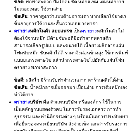
ข้อดี:
พกพาสะดวก ปั๊มได้คมชัด หมึกสีเข้ม เติมหมึกง่าย
ไม่เลอะเทอะ ใช้งานง่าย
ข้อเสีย:
ราคาสูงกว่าแบบด้ามธรรมดา หากเลือกใช้ยางเร
ซิ่นอายุการใช้งานจะสั้นกว่าแบบยางพารา
ตรายาง
หมึกในตัว แบบแฟรช
เป็น
ตรายาง
หมึกในตัว ไม่
ต้องใช้จานหมึก มีด้ามจับพอดีมือทำจากพลาสติก
สามารถเลือกรูปแบบ และขนาดได้ เนื้อยางผลิตจากแผ่น
โฟมซับหมึก ซับหมึกได้ดี ราคาจึงค่อนข้างสูง ใช้การพิมพ์
แบบบนกระดาษไข แล้วนำกระดาษไขไปอัดกับแผ่นโฟม
ตรายาง พกพาสะดวก
ข้อดี:
ผลิตไว มีร้านรับทำจำนวนมาก หาร้านผลิตได้ง่าย
ข้อเสีย:
น้ำหมึกอาจเยิ้มออกมา เปื้อนง่าย การเติมหมึกเอง
ทำได้ยาก
ตรายาง
บริษัท
คือ ตัวแทนบริษัท หรือองค์กร ใช้ในการ
เป็นหลักฐานแสดงตัวตน ในการรับรองเอกสาร การทำ
ธุรกรรม และทำนิติกรรมต่าง ๆ หรือแม้แต่การประทับตรา
เพื่อยื่นขอจดทะเบียนบริษัท สั่งจ่ายเช็ค เอกสารรับรองการ